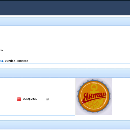
low
на
,
Ukraine
, Миколаїв
26 Sep 2025