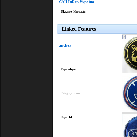
САН ІнБев Україна
Ukraine
, Миколаїв
Linked Features
2
anchor
Type:
object
Category:
none
Caps:
14