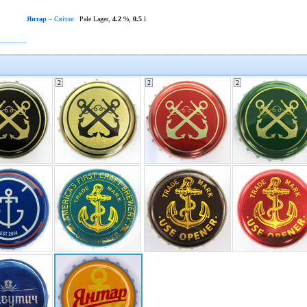
Янтар
– Світле
Pale Lager,
4.2
%,
0.5
l
2
2
2