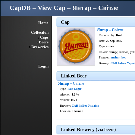
CapDB – View Cap – Янтар – Світле
Cap
Home
Янтар – Світле
Collection
Collected by:
Rud
Caps
Date:
26 Sep 2025
Beers
Breweries
Type:
crown
Colors:
orange
, maroon, yel
Features:
anchor
,
hop
Brewery:
САН ІнБев Украї
Login
Linked Beer
Янтар
– Світле
Type:
Pale Lager
Alcohol:
4.2
%
Volume:
0.5
l
Brewery:
САН ІнБев Україна
Location:
Ukraine
Linked Brewery
(via beers)